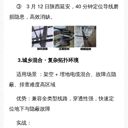
③ 3 月 12 日陕西延安，40 分钟定位导线磨
损隐患，高效消缺。
3.城乡混合・复杂拓扑环境
适用场景 ：架空 + 埋地电缆混合、故障点隐
蔽、排查难度高区域
优势：兼容全类型线路，穿透性强，快速定
位地下与隐蔽故障
实战：