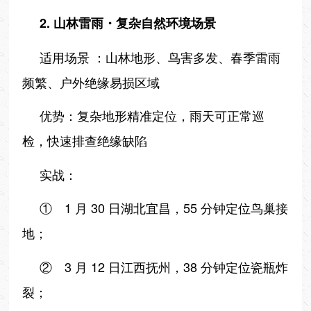
2. 山林雷雨・复杂自然环境场景
适用场景 ：山林地形、鸟害多发、春季雷雨
频繁、户外绝缘易损区域
优势：复杂地形精准定位，雨天可正常巡
检，快速排查绝缘缺陷
实战：
① 1 月 30 日湖北宜昌，55 分钟定位鸟巢接
地；
② 3 月 12 日江西抚州，38 分钟定位瓷瓶炸
裂；