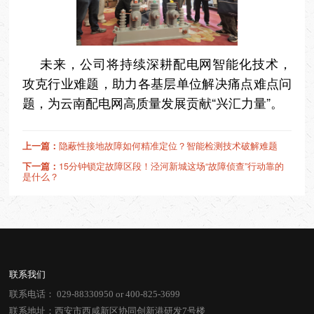
未来，公司将持续深耕配电网智能化技术，
攻克行业难题，助力各基层单位解决痛点难点问
题，为云南配电网高质量发展贡献“兴汇力量”。
上一篇：
隐蔽性接地故障如何精准定位？智能检测技术破解难题
下一篇：
15分钟锁定故障区段！泾河新城这场“故障侦查”行动靠的
是什么？
联系我们
联系电话：
029-88330950
or
400-825-3699
联系地址：西安市西咸新区协同创新港研发7号楼